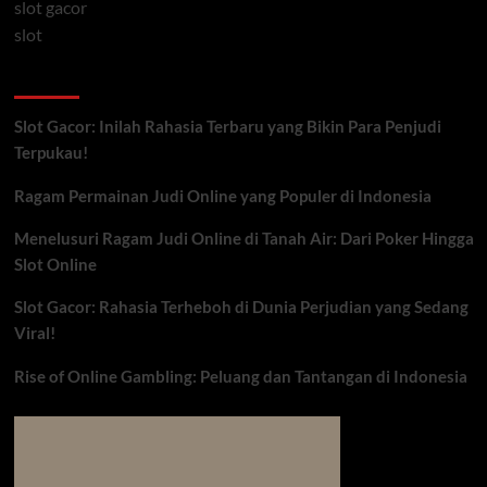
slot gacor
slot
Recent Posts
Slot Gacor: Inilah Rahasia Terbaru yang Bikin Para Penjudi
Terpukau!
Ragam Permainan Judi Online yang Populer di Indonesia
Menelusuri Ragam Judi Online di Tanah Air: Dari Poker Hingga
Slot Online
Slot Gacor: Rahasia Terheboh di Dunia Perjudian yang Sedang
Viral!
Rise of Online Gambling: Peluang dan Tantangan di Indonesia