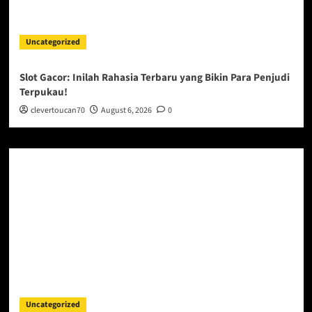
Uncategorized
Slot Gacor: Inilah Rahasia Terbaru yang Bikin Para Penjudi
Terpukau!
clevertoucan70
August 6, 2026
0
Uncategorized