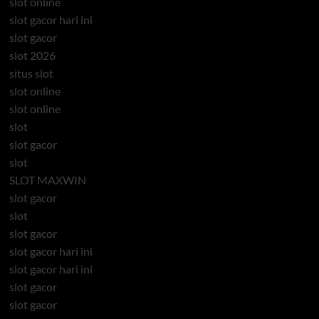
slot online
slot gacor hari ini
slot gacor
slot 2026
situs slot
slot online
slot online
slot
slot gacor
slot
SLOT MAXWIN
slot gacor
slot
slot gacor
slot gacor hari ini
slot gacor hari ini
slot gacor
slot gacor