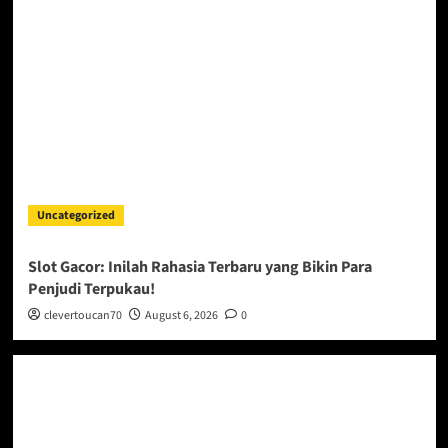
Uncategorized
Slot Gacor: Inilah Rahasia Terbaru yang Bikin Para
Penjudi Terpukau!
clevertoucan70
August 6, 2026
0