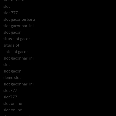
slot
slot 777
slot gacor terbaru
slot gacor hari ini
slot gacor
situs slot gacor
situs slot
link slot gacor
slot gacor hari ini
slot
slot gacor
demo slot
slot gacor hari ini
slot777
slot777
slot online
slot online