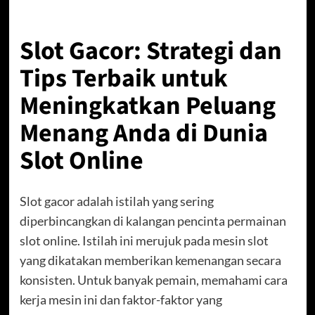
Slot Gacor: Strategi dan
Tips Terbaik untuk
Meningkatkan Peluang
Menang Anda di Dunia
Slot Online
Slot gacor adalah istilah yang sering
diperbincangkan di kalangan pencinta permainan
slot online. Istilah ini merujuk pada mesin slot
yang dikatakan memberikan kemenangan secara
konsisten. Untuk banyak pemain, memahami cara
kerja mesin ini dan faktor-faktor yang