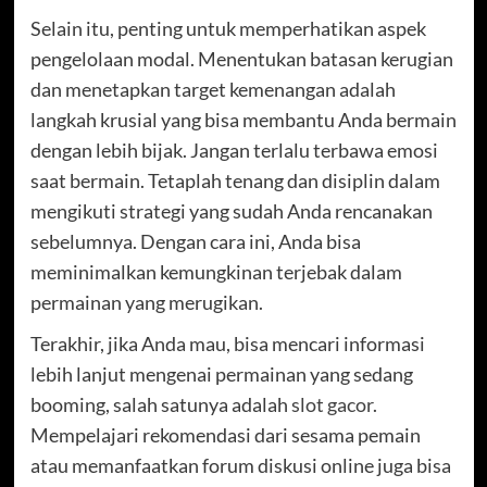
Selain itu, penting untuk memperhatikan aspek
pengelolaan modal. Menentukan batasan kerugian
dan menetapkan target kemenangan adalah
langkah krusial yang bisa membantu Anda bermain
dengan lebih bijak. Jangan terlalu terbawa emosi
saat bermain. Tetaplah tenang dan disiplin dalam
mengikuti strategi yang sudah Anda rencanakan
sebelumnya. Dengan cara ini, Anda bisa
meminimalkan kemungkinan terjebak dalam
permainan yang merugikan.
Terakhir, jika Anda mau, bisa mencari informasi
lebih lanjut mengenai permainan yang sedang
booming, salah satunya adalah
slot gacor
.
Mempelajari rekomendasi dari sesama pemain
atau memanfaatkan forum diskusi online juga bisa