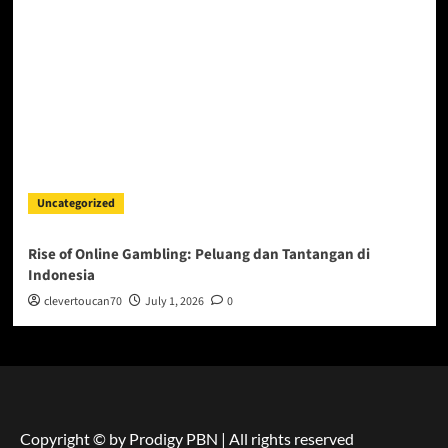
Uncategorized
Rise of Online Gambling: Peluang dan Tantangan di
Indonesia
clevertoucan70
July 1, 2026
0
Copyright © by
Prodigy PBN
| All rights reserved