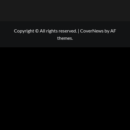
Copyright © All rights reserved.
|
CoverNews
by AF
themes.