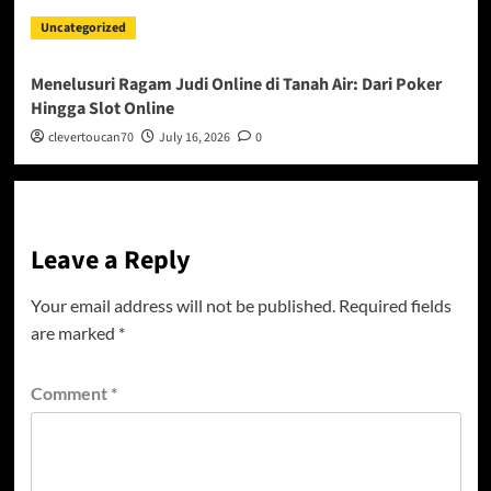
Uncategorized
Menelusuri Ragam Judi Online di Tanah Air: Dari Poker
Hingga Slot Online
clevertoucan70
July 16, 2026
0
Leave a Reply
Your email address will not be published.
Required fields
are marked
*
Comment
*