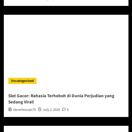
Uncategorized
Slot Gacor: Rahasia Terheboh di Dunia Perjudian yang
Sedang Viral!
clevertoucan70
July 2, 2026
0