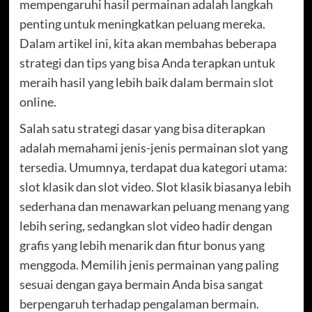
mempengaruhi hasil permainan adalah langkah
penting untuk meningkatkan peluang mereka.
Dalam artikel ini, kita akan membahas beberapa
strategi dan tips yang bisa Anda terapkan untuk
meraih hasil yang lebih baik dalam bermain slot
online.
Salah satu strategi dasar yang bisa diterapkan
adalah memahami jenis-jenis permainan slot yang
tersedia. Umumnya, terdapat dua kategori utama:
slot klasik dan slot video. Slot klasik biasanya lebih
sederhana dan menawarkan peluang menang yang
lebih sering, sedangkan slot video hadir dengan
grafis yang lebih menarik dan fitur bonus yang
menggoda. Memilih jenis permainan yang paling
sesuai dengan gaya bermain Anda bisa sangat
berpengaruh terhadap pengalaman bermain.