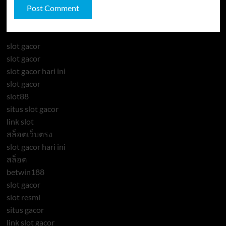
slot gacor
slot gacor
slot gacor hari ini
slot gacor
slot88
situs slot gacor
link slot
สล็อตเว็บตรง
slot gacor hari ini
สล็อต
betwin188
slot gacor
slot resmi
situs gacor
link slot gacor