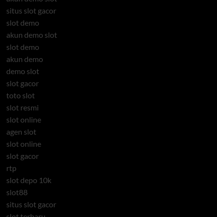
situs slot gacor
slot demo
akun demo slot
slot demo
akun demo
demo slot
slot gacor
toto slot
slot resmi
slot online
agen slot
slot online
slot gacor
rtp
slot depo 10k
slot88
situs slot gacor
slot terbaru