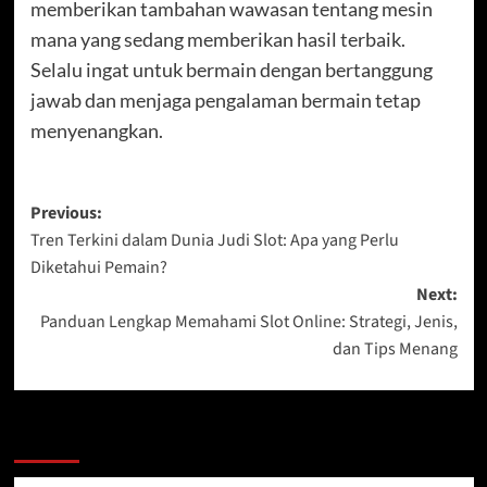
memberikan tambahan wawasan tentang mesin
mana yang sedang memberikan hasil terbaik.
Selalu ingat untuk bermain dengan bertanggung
jawab dan menjaga pengalaman bermain tetap
menyenangkan.
Post
Previous:
Tren Terkini dalam Dunia Judi Slot: Apa yang Perlu
navigation
Diketahui Pemain?
Next:
Panduan Lengkap Memahami Slot Online: Strategi, Jenis,
dan Tips Menang
More Stories