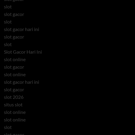
slot
slot gacor
slot
slot gacor hari ini
slot gacor
slot
Slot Gacor Hari Ini
slot online
slot gacor
slot online
slot gacor hari ini
slot gacor
slot 2026
situs slot
slot online
slot online
slot
slot gacor