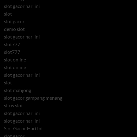
slot gacor hari ini
slot
slot gacor
demo slot
slot gacor hari ini
slot777
slot777
slot online
slot online
slot gacor hari ini
slot
slot mahjong
slot gacor gampang menang
situs slot
slot gacor hari ini
slot gacor hari ini
Slot Gacor Hari Ini
slot gacor