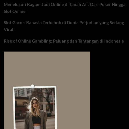
Menelusuri Ragam Judi Online di Tanah Air: Dari Poker Hingga
Slot Online
Slot Gacor: Rahasia Terheboh di Dunia Perjudian yang Sedang
Viral!
Rise of Online Gambling: Peluang dan Tantangan di Indonesia