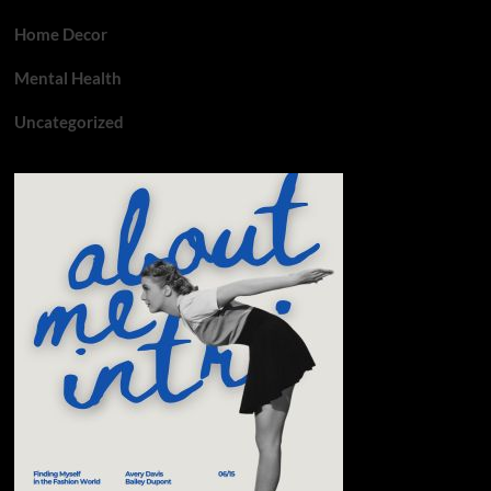
Home Decor
Mental Health
Uncategorized