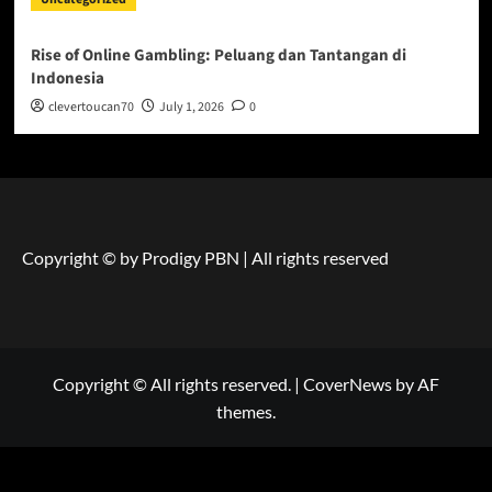
Rise of Online Gambling: Peluang dan Tantangan di
Indonesia
clevertoucan70
July 1, 2026
0
Copyright © by
Prodigy PBN
| All rights reserved
Copyright © All rights reserved.
|
CoverNews
by AF
themes.