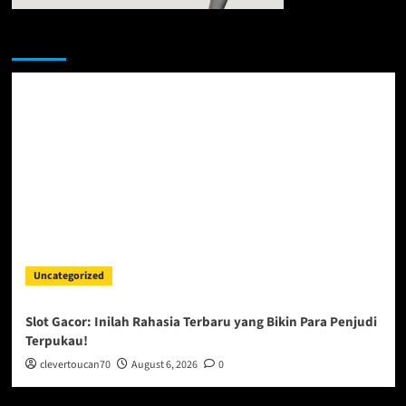
You may have missed
Uncategorized
Slot Gacor: Inilah Rahasia Terbaru yang Bikin Para Penjudi
Terpukau!
clevertoucan70
August 6, 2026
0