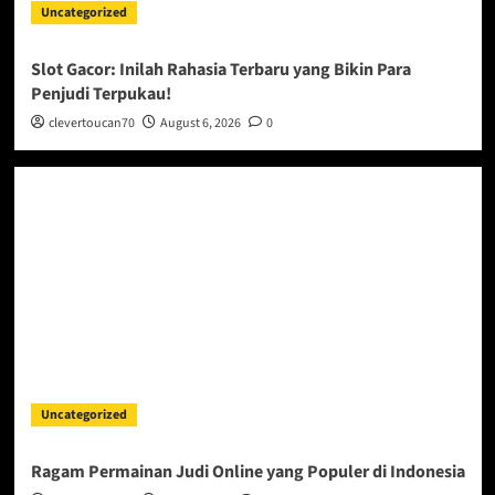
Uncategorized
Slot Gacor: Inilah Rahasia Terbaru yang Bikin Para
Penjudi Terpukau!
clevertoucan70
August 6, 2026
0
Uncategorized
Ragam Permainan Judi Online yang Populer di Indonesia