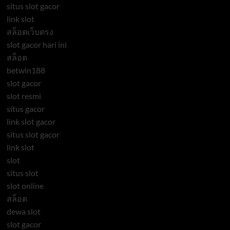
situs slot gacor
link slot
สล็อตเว็บตรง
slot gacor hari ini
สล็อต
betwin188
slot gacor
slot resmi
situs gacor
link slot gacor
situs slot gacor
link slot
slot
situs slot
slot online
สล็อต
dewa slot
slot gacor