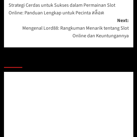
Strategi Cerdas untuk Sukses dalam Permainan Slot
navigation
Online: Panduan Lengkap untuk Pecinta สล็อต
Next:
Mengenal Lord88: Rangkuman Menarik tentang Slot
Online dan Keuntungannya
More Stories