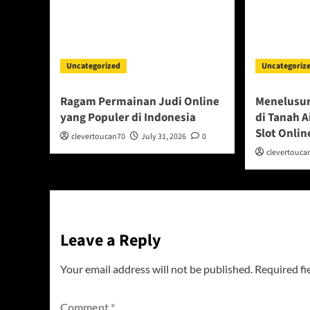
Uncategorized
Uncategoriz
Ragam Permainan Judi Online
Menelusur
yang Populer di Indonesia
di Tanah A
Slot Onlin
clevertoucan70
July 31, 2026
0
clevertouca
Leave a Reply
Your email address will not be published.
Required fi
Comment
*