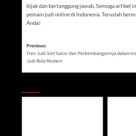
bijak dan bertanggung jawab. Semoga artikel i
pemain judi online di Indonesia. Teruslah ber
Anda!
Post
Previous:
Tren Judi Slot Gacor dan Perkembangannya dalam Ind
navigation
Judi Bola Modern
More Stories