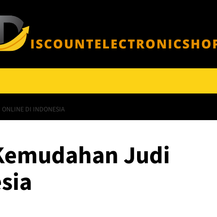
ONLINE DI INDONESIA
Kemudahan Judi
sia