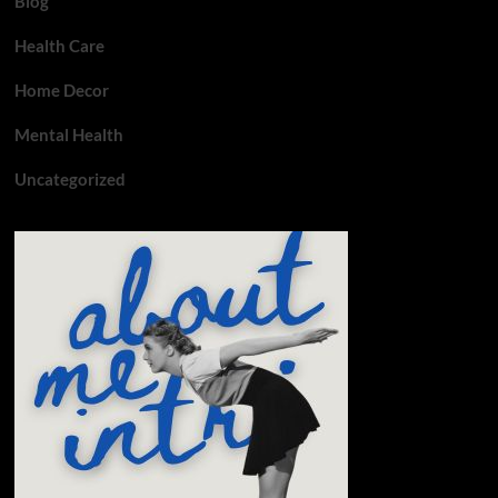
Blog
Health Care
Home Decor
Mental Health
Uncategorized