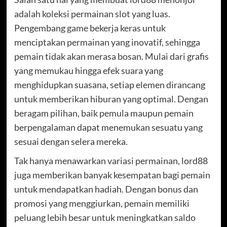
adalah koleksi permainan slot yang luas.
Pengembang game bekerja keras untuk
menciptakan permainan yang inovatif, sehingga
pemain tidak akan merasa bosan. Mulai dari grafis
yang memukau hingga efek suara yang
menghidupkan suasana, setiap elemen dirancang
untuk memberikan hiburan yang optimal. Dengan
beragam pilihan, baik pemula maupun pemain
berpengalaman dapat menemukan sesuatu yang
sesuai dengan selera mereka.
Tak hanya menawarkan variasi permainan, lord88
juga memberikan banyak kesempatan bagi pemain
untuk mendapatkan hadiah. Dengan bonus dan
promosi yang menggiurkan, pemain memiliki
peluang lebih besar untuk meningkatkan saldo