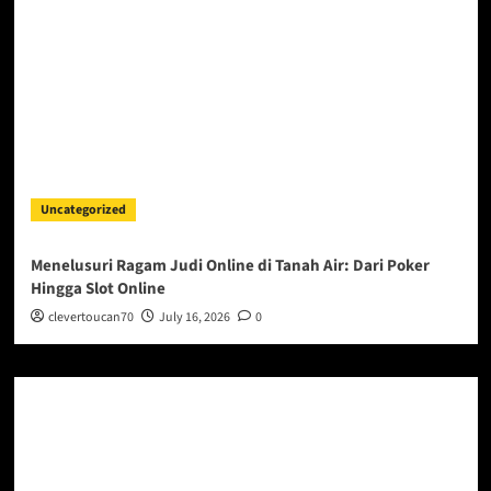
Uncategorized
Menelusuri Ragam Judi Online di Tanah Air: Dari Poker
Hingga Slot Online
clevertoucan70
July 16, 2026
0