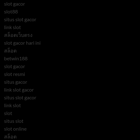
slot gacor
slot88
situs slot gacor
link slot
สล็อตเว็บตรง
slot gacor hari ini
สล็อต
betwin188
slot gacor
slot resmi
situs gacor
link slot gacor
situs slot gacor
link slot
slot
situs slot
slot online
สล็อต