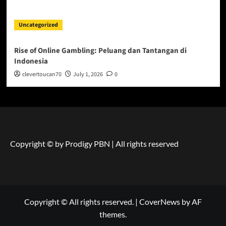
Uncategorized
Rise of Online Gambling: Peluang dan Tantangan di
Indonesia
clevertoucan70
July 1, 2026
0
Copyright © by
Prodigy PBN
| All rights reserved
Copyright © All rights reserved.
|
CoverNews
by AF
themes.