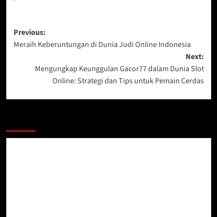
Post
Previous:
Meraih Keberuntungan di Dunia Judi Online Indonesia
navigation
Next:
Mengungkap Keunggulan Gacor77 dalam Dunia Slot
Online: Strategi dan Tips untuk Pemain Cerdas
More Stories