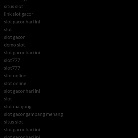
situs slot
link slot gacor
slot gacor hari ini
slot
slot gacor
demo slot
slot gacor hari ini
slot777
slot777
slot online
slot online
slot gacor hari ini
slot
slot mahjong
slot gacor gampang menang
situs slot
slot gacor hari ini
slot gacor hari ini