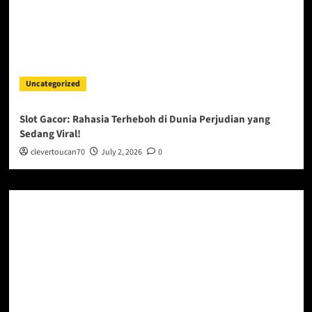
Uncategorized
Slot Gacor: Rahasia Terheboh di Dunia Perjudian yang
Sedang Viral!
clevertoucan70
July 2, 2026
0